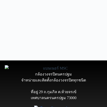
กล้องวงจรปิดนครปฐม
จำหน่ายและติดตั้งกล้องวงจรปิดทุกชนิด
ที่อยู่ 29 ถ.กุมภิล ต.ห้วยจรเข้
เทศบาลนครนครปฐม 73000