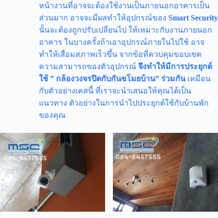
หน้างานที่อาจจะต้องใช้งานเป็นภายนอกอาคารเป็น
ส่วนมาก อาจจะมีผลทำให้อุปกรณ์ของ
Smart Security
นั้นจะต้องถูกปรับเปลี่ยนไป ให้เหมาะกับงานภายนอก
อาคาร ในบางครั้งถ้าเอาอุปกรณ์ภายในไปใช้ อาจ
ทำให้เสื่อมสภาพเร็วขึ้น จากข้อที่ควบคุมขอบเขต
ความสามารถของตัวอุปกรณ์
จึงทำให้มีการประยุกต์
ใช้ ” กล้องวงจรปิดกับกันขโมยบ้าน” ร่วมกัน
เหมือน
กับตัวอย่างเคสนี้ ที่เราจะนำเสนอให้คุณได้เป็น
แนวทาง ตัวอย่างในการนำไปประยุกต์ใช้กับบ้านพัก
ของคุณ