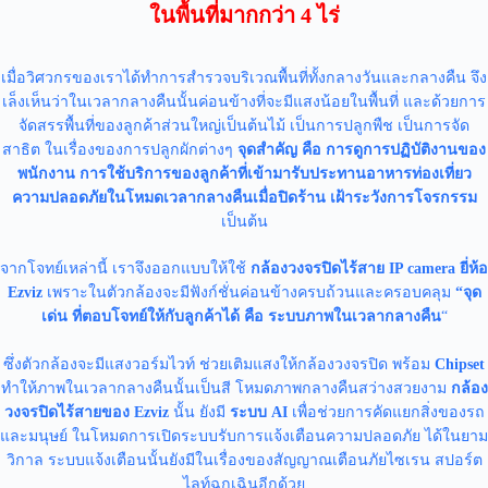
ในพื้นที่มากกว่า 4 ไร่
เมื่อวิศวกรของเราได้ทำการสำรวจบริเวณพื้นที่ทั้งกลางวันและกลางคืน จึง
เล็งเห็นว่าในเวลากลางคืนนั้นค่อนข้างที่จะมีแสงน้อยในพื้นที่ และด้วยการ
จัดสรรพื้นที่ของลูกค้าส่วนใหญ่เป็นต้นไม้ เป็นการปลูกพืช เป็นการจัด
สาธิต ในเรื่องของการปลูกผักต่างๆ
จุดสำคัญ คือ การดูการปฏิบัติงานของ
พนักงาน การใช้บริการของลูกค้าที่เข้ามารับประทานอาหารท่องเที่ยว
ความปลอดภัยในโหมดเวลากลางคืนเมื่อปิดร้าน เฝ้าระวังการโจรกรรม
เป็นต้น
จากโจทย์เหล่านี้ เราจึงออกแบบให้ใช้
กล้องวงจรปิดไร้สาย IP camera ยี่ห้อ
Ezviz
เพราะในตัวกล้องจะมีฟังก์ชั่นค่อนข้างครบถ้วนและครอบคลุม
“จุด
เด่น ที่ตอบโจทย์ให้กับลูกค้าได้ คือ ระบบภาพในเวลากลางคืน
“
ซึ่งตัวกล้องจะมีแสงวอร์มไวท์ ช่วยเติมแสงให้กล้องวงจรปิด พร้อม
Chipset
ทำให้ภาพในเวลากลางคืนนั้นเป็นสี โหมดภาพกลางคืนสว่างสวยงาม
กล้อง
วงจรปิดไร้สายของ Ezviz
นั้น ยังมี
ระบบ AI
เพื่อช่วยการคัดแยกสิ่งของรถ
และมนุษย์ ในโหมดการเปิดระบบรับการแจ้งเตือนความปลอดภัย ได้ในยาม
วิกาล ระบบแจ้งเตือนนั้นยังมีในเรื่องของสัญญาณเตือนภัยไซเรน สปอร์ต
ไลท์ฉุกเฉินอีกด้วย