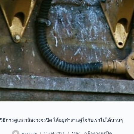
วิธีการดูแล กล้องวงจรปิด ให้อยู่ทำงานคู่ใจกับเราไปได้นานๆ
msccctv
11/04/2021
MSC
,
กล้องวงจรปิด