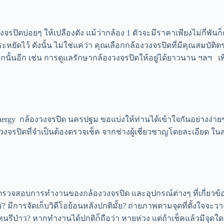
จรปิดบ่อยๆ ให้เปลืองตัง แม้ว่ากล้อง 1 ตัวจะมีราคาเพียงไม่กี่พันก็ต
หยัดไว้ ดังนั้น ไม่ใช่แค่ว่า คุณเลือกกล้องวงจรปิดที่มีคุณสมบัติต
ากนั้นอีก เช่น การดูแลรักษากล้องวงจรปิดให้อยู่ได้ยาวนาน ฯลฯ เพ
gy กล้องวงจรปิด นครปฐม ขอแบ่งให้ท่านได้เข้าใจกันอย่างง่ายๆ 
จรปิดที่จำเป็นต้องตรวจเช็ค จากช่างผู้เชี่ยวชาญโดยละเอียด ในส
ตรวจสอบการทำงานของกล้องวงจรปิด และอุปกรณ์ต่างๆ ที่เกี่ยวข้อง
มีการจัดเก็บวิดีโอย้อนหลังปกติมั้ย? ถ่ายภาพตามจุดที่ตั้งใจจะว
รึป่าว? หากทำงานได้ปกติก็ถือว่า หายห่วง แต่ถ้าเช็คแล้วมีจุดใด