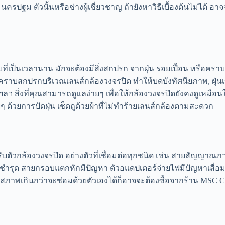
นครปฐม ตัวนั้นหรือช่างผู้เชี่ยวชาญ ถ้ายังหาวิธีเบื้องต้นไม่ได้ อ
ยู่กับที่เป็นเวลานาน มักจะต้องมีสิ่งสกปรก จากฝุ่น รอยเปื้อน หรือ
าบสกปรกบริเวณเลนส์กล้องวงจรปิด ทำให้บดบังทัศนียภาพ, ฝุ่นเข
 สิ่งที่คุณสามารถดูแลง่ายๆ เพื่อให้กล้องวงจรปิดยังคงดูเหมือ
้วยการปัดฝุ่น เช็ดถูด้วยผ้าที่ไม่ทำร้ายเลนส์กล้องตามสะดวก
ับตัวกล้องวงจรปิด อย่างตัวที่เชื่อมต่อทุกชนิด เช่น สายสัญญาณภาพ
ชำรุด สายกรอบแตกหักมีปัญหา ตัวอแดปเตอร์จ่ายไฟมีปัญหาเสื่อ
อมสภาพเกินกว่าจะซ่อมด้วยตัวเองได้ก็อาจจะต้องซื้อจากร้าน MSC