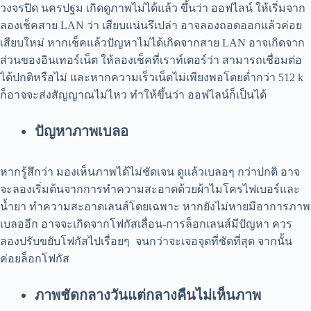
วงจรปิด นครปฐม เกิดดูภาพไม่ได้แล้ว ขึ้นว่า ออฟไลน์ ให้เริ่มจาก
ลองเช็คสาย LAN ว่า เสียบแน่นรึเปล่า อาจลองถอดออกแล้วค่อย
เสียบใหม่ หากเช็คแล้วปัญหาไม่ได้เกิดจากสาย LAN อาจเกิดจาก
ส่วนของอินเทอร์เน็ต ให้ลองเช็คที่เราท์เตอร์ว่า สามารถเชื่อมต่อ
ได้ปกติหรือไม่ และหากความเร็วเน็ตไม่เพียงพอโดยต่ำกว่า 512 k
ก็อาจจะส่งสัญญาณไม่ไหว ทำให้ขึ้นว่า ออฟไลน์ก็เป็นได้
ปัญหาภาพเบลอ
หากรู้สึกว่า มองเห็นภาพได้ไม่ชัดเจน ดูแล้วเบลอๆ กว่าปกติ อาจ
จะลองเริ่มต้นจากการทำความสะอาดด้วยผ้าไมโครไฟเบอร์และ
น้ำยา ทำความสะอาดเลนส์โดยเฉพาะ หากยังไม่หายมีอาการภาพ
เบลออีก อาจจะเกิดจากโฟกัสเลื่อน-การล็อกเลนส์มีปัญหา ควร
ลองปรับขยับโฟกัสไปเรื่อยๆ จนกว่าจะเจอจุดที่ชัดที่สุด จากนั้น
ค่อยล็อกโฟกัส
ภาพชัดกลางวัน
แต่กลางคืนไม่เห็นภาพ