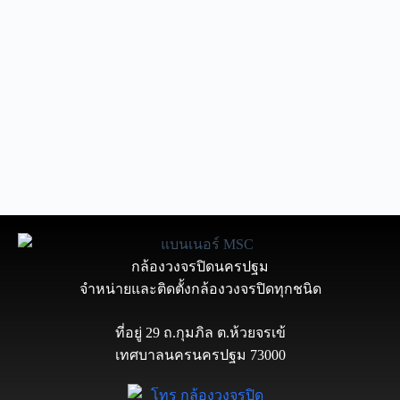
กล้องวงจรปิดนครปฐม
จำหน่ายและติดตั้งกล้องวงจรปิดทุกชนิด
ที่อยู่ 29 ถ.กุมภิล ต.ห้วยจรเข้
เทศบาลนครนครปฐม 73000