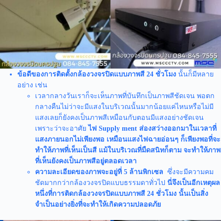
ข้อดีของการติดตั้งกล้องวงจรปิดแบบภาพสี 24 ชั่วโมง
นั้นก็มีหลาย
อย่าง เช่น
เวลากลางวันเราก็จะเห็นภาพที่บันทึกเป็นภาพสีชัดเจน พอตก
กลางคืนไม่ว่าจะมีแสงในบริเวณนั้นมากน้อยแค่ไหนหรือไม่มี
แสงเลยก็ยังคงเป็นภาพสีเหมือนกับตอนมีแสงอย่างชัดเจน
เพราะว่าจะอาศัย
ไฟ Supply ment ส่องสว่างออกมาในเวลาที่
แสงภายนอกไม่เพียงพอ เหมือนแสงไฟฉายอ่อนๆ ก็เพียงพอที่จะ
ทำให้ภาพที่เห็นเป็นสี แม้ในบริเวณที่มืดสนิทก็ตาม จะทำให้ภาพ
ที่เห็นยังคงเป็นภาพสีอยู่ตลอดเวลา
ความละเอียดของภาพจะอยู่ที่ 5 ล้านพิกเซล
ซึ่งจะมีความคม
ชัดมากกว่ากล้องวงจรปิดแบบธรรมดาทั่วไป
นี่จึงเป็นอีกเหตุผล
หนึ่งที่การติดกล้องวงจรปิดแบบภาพสี 24 ชั่วโมง นั้นเป็นสิ่ง
จำเป็นอย่างยิ่งที่จะทำให้เกิดความปลอดภัย